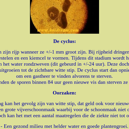
De cyclus:
zijn rijp wanneer ze +/-1 mm groot zijn. Bij rijpheid dringen
nestelen en een kiemcel te vormen. Tijdens dit stadium wordt
 in het water rondzweven (dit gebeurd in +/-24 uur). Deze d
 uitgroeien tot de zichtbare witte stip. De cyclus start dan o
om een gastheer te vinden alvorens te sterven.
nden de sporen binnen 84 uur geen nieuwe vis dan sterven ze 
Oorzaken:
kan het gevolg zijn van witte stip, dat geld ook voor nieuw
en grote vijverschoonmaak waarbij voor de schoonmaak niet o
Toch kan het met een aantal maatregelen die de ziekte niet to
- Een gezond milieu met helder water en goede plantengroei.