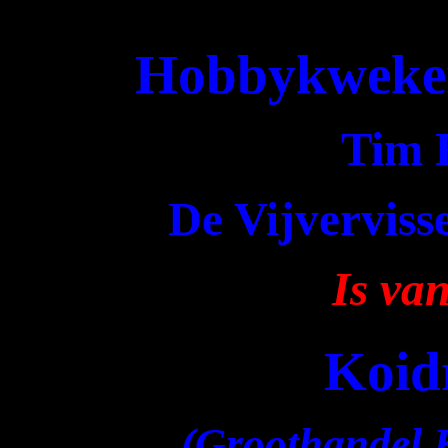
Hobbykweker
Tim 
De Vijverviss
Is va
Koi
(Groothandel K